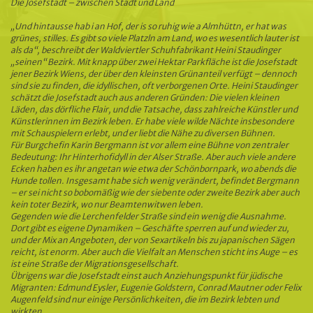
Die Josefstadt – zwischen Stadt und Land
„Und hintausse hab i an Hof, der is so ruhig wie a Almhüttn, er hat was
grünes, stilles. Es gibt so viele Platzln am Land, wo es wesentlich lauter ist
als da“, beschreibt der Waldviertler Schuhfabrikant Heini Staudinger
„seinen“ Bezirk. Mit knapp über zwei Hektar Parkfläche ist die Josefstadt
jener Bezirk Wiens, der über den kleinsten Grünanteil verfügt – dennoch
sind sie zu finden, die idyllischen, oft verborgenen Orte. Heini Staudinger
schätzt die Josefstadt auch aus anderen Gründen: Die vielen kleinen
Läden, das dörfliche Flair, und die Tatsache, dass zahlreiche Künstler und
Künstlerinnen im Bezirk leben. Er habe viele wilde Nächte insbesondere
mit Schauspielern erlebt, und er liebt die Nähe zu diversen Bühnen.
Für Burgchefin Karin Bergmann ist vor allem eine Bühne von zentraler
Bedeutung: Ihr Hinterhofidyll in der Alser Straße. Aber auch viele andere
Ecken haben es ihr angetan wie etwa der Schönbornpark, wo abends die
Hunde tollen. Insgesamt habe sich wenig verändert, befindet Bergmann
– er sei nicht so bobomäßig wie der siebente oder zweite Bezirk aber auch
kein toter Bezirk, wo nur Beamtenwitwen leben.
Gegenden wie die Lerchenfelder Straße sind ein wenig die Ausnahme.
Dort gibt es eigene Dynamiken – Geschäfte sperren auf und wieder zu,
und der Mix an Angeboten, der von Sexartikeln bis zu japanischen Sägen
reicht, ist enorm. Aber auch die Vielfalt an Menschen sticht ins Auge – es
ist eine Straße der Migrationsgesellschaft.
Übrigens war die Josefstadt einst auch Anziehungspunkt für jüdische
Migranten: Edmund Eysler, Eugenie Goldstern, Conrad Mautner oder Felix
Augenfeld sind nur einige Persönlichkeiten, die im Bezirk lebten und
wirkten.