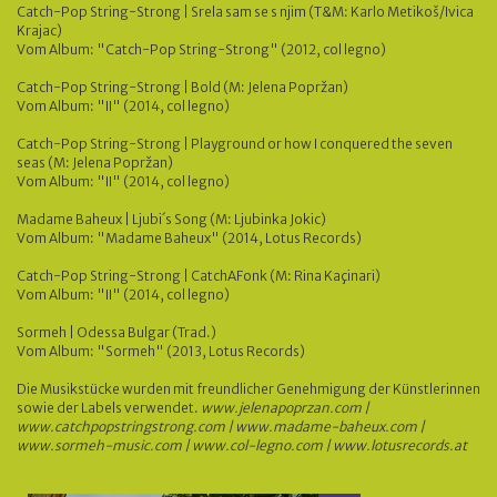
Catch-Pop String-Strong | Srela sam se s njim (T&M: Karlo Metikoš/Ivica
Krajac)
Vom Album: "Catch-Pop String-Strong" (2012, col legno)
Catch-Pop String-Strong | Bold (M: Jelena Popržan)
Vom Album: "II" (2014, col legno)
Catch-Pop String-Strong | Playground or how I conquered the seven
seas (M: Jelena Popržan)
Vom Album: "II" (2014, col legno)
Madame Baheux | Ljubi´s Song (M: Ljubinka Jokic)
Vom Album: "Madame Baheux" (2014, Lotus Records)
Catch-Pop String-Strong | CatchAFonk (M: Rina Kaçinari)
Vom Album: "II" (2014, col legno)
Sormeh | Odessa Bulgar (Trad.)
Vom Album: "Sormeh" (2013, Lotus Records)
Die Musikstücke wurden mit freundlicher Genehmigung der Künstlerinnen
sowie der Labels verwendet.
www.jelenapoprzan.com |
www.catchpopstringstrong.com | www.madame-baheux.com |
www.sormeh-music.com | www.col-legno.com | www.lotusrecords.at