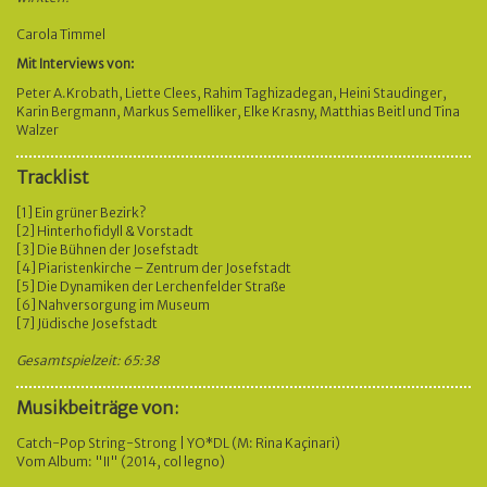
Carola Timmel
Mit Interviews von:
Peter A.Krobath, Liette Clees, Rahim Taghizadegan, Heini Staudinger,
Karin Bergmann, Markus Semelliker, Elke Krasny, Matthias Beitl und Tina
Walzer
Tracklist
[1] Ein grüner Bezirk?
[2] Hinterhofidyll & Vorstadt
[3] Die Bühnen der Josefstadt
[4] Piaristenkirche – Zentrum der Josefstadt
[5] Die Dynamiken der Lerchenfelder Straße
[6] Nahversorgung im Museum
[7] Jüdische Josefstadt
Gesamtspielzeit: 65:38
Musikbeiträge von:
Catch-Pop String-Strong | YO*DL (M: Rina Kaçinari)
Vom Album: "II" (2014, col legno)