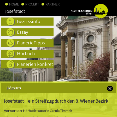
HOME
PROJEKT
PARTNER
Josefstadt
Bezirksinfo
Essay
FlanerieTipps
Hörbuch
Flanerien konkret
Hörbuch
Josefstadt - ein Streifzug durch den 8. Wiener Bezirk
Vorwort der Hörbuch-Autorin Carola Timmel: